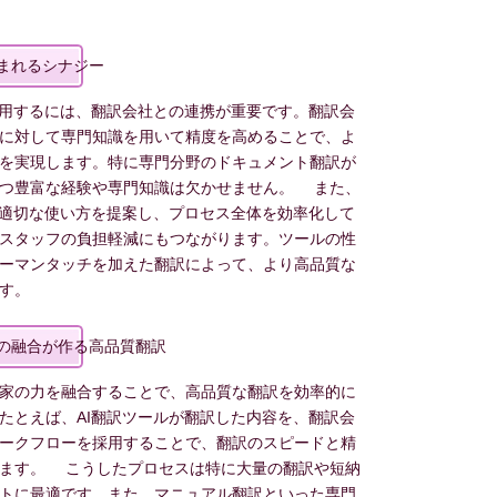
まれるシナジー
活用するには、翻訳会社との連携が重要です。翻訳会
に対して専門知識を用いて精度を高めることで、よ
を実現します。特に専門分野のドキュメント翻訳が
持つ豊富な経験や専門知識は欠かせません。 また、
の適切な使い方を提案し、プロセス全体を効率化して
スタッフの負担軽減にもつながります。ツールの性
ーマンタッチを加えた翻訳によって、より高品質な
す。
の融合が作る高品質翻訳
家の力を融合することで、高品質な翻訳を効率的に
たとえば、AI翻訳ツールが翻訳した内容を、翻訳会
ークフローを採用することで、翻訳のスピードと精
きます。 こうしたプロセスは特に大量の翻訳や短納
トに最適です。また、マニュアル翻訳といった専門