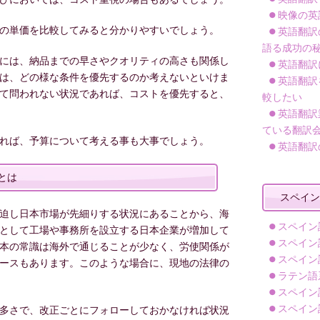
映像の英
の単価を比較してみると分かりやすいでしょう。
英語翻訳
語る成功の
には、納品までの早さやクオリティの高さも関係し
英語翻訳
は、どの様な条件を優先するのか考えないといけま
英語翻訳
て問われない状況であれば、コストを優先すると、
較したい
英語翻訳
ている翻訳
れば、予算について考える事も大事でしょう。
英語翻訳
とは
スペイン
迫し日本市場が先細りする状況にあることから、海
スペイン
として工場や事務所を設立する日本企業が増加して
スペイン
本の常識は海外で通じることが少なく、労使関係が
スペイン
ースもあります。このような場合に、現地の法律の
ラテン語
スペイン
スペイン
多さで、改正ごとにフォローしておかなければ状況