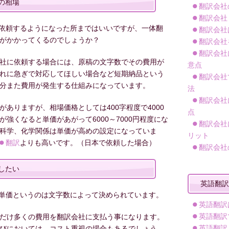
の相場
翻訳会社
翻訳会社
依頼するようになった所まではいいですが、一体翻
翻訳会社
がかかってくるのでしょうか？
翻訳会社
翻訳会社
社に依頼する場合には、原稿の文字数でその費用が
意点
れに急ぎで対応してほしい場合など短期納品という
翻訳会社
分また費用が発生する仕組みになっています。
法
翻訳会社
ありますが、相場価格としては400字程度で4000
点
強くなると単価があがって6000～7000円程度にな
翻訳会社
科学、化学関係は単価が高めの設定になっていま
リット
翻訳
よりも高いです。（日本で依頼した場合）
翻訳会社
したい
英語翻訳
単価というのは文字数によって決められています。
英語翻訳
英語翻訳
だけ多くの費用を翻訳会社に支払う事になります。
英語翻訳
びにおいては、コスト重視の場合もあるでしょう。