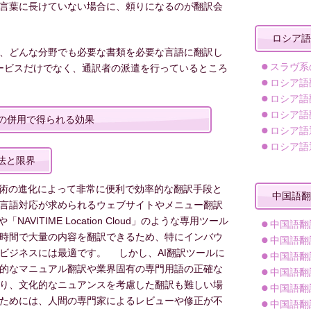
言葉に長けていない場合に、頼りになるのが翻訳会
ロシア語
、どんな分野でも必要な書類を必要な言語に翻訳し
スラヴ系
ービスだけでなく、通訳者の派遣を行っているところ
ロシア語
ロシア語
ロシア語
の併用で得られる効果
ロシア語
ロシア語
法と限界
技術の進化によって非常に便利で効率的な翻訳手段と
中国語翻
言語対応が求められるウェブサイトやメニュー翻訳
AVITIME Location Cloud」のような専用ツール
中国語翻
時間で大量の内容を翻訳できるため、特にインバウ
中国語翻
ビジネスには最適です。 しかし、AI翻訳ツールに
中国語翻
的なマニュアル翻訳や業界固有の専門用語の正確な
中国語翻
り、文化的なニュアンスを考慮した翻訳も難しい場
中国語翻
ためには、人間の専門家によるレビューや修正が不
中国語翻