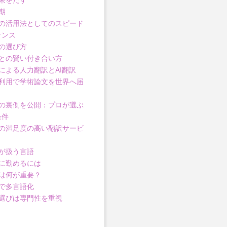
果をだす
期
の活用法としてのスピード
ランス
の選び方
との賢い付き合い方
による人力翻訳とAI翻訳
利用で学術論文を世界へ届
の裏側を公開：プロが選ぶ
条件
の満足度の高い翻訳サービ
が扱う言語
に勤めるには
は何が重要？
で多言語化
選びは専門性を重視