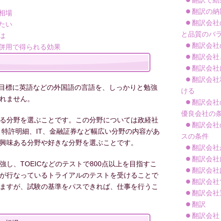
翻訳で結
翻訳の納
相場
翻訳会社
たい
と品質のバ
は
翻訳会社
併用で得られる効果
翻訳会社
翻訳会社
翻訳会社
目標に英語などの外国語の言語を、しっかりと勉強
ける
れません。
翻訳会社
優良会社の
る分野を選ぶことです。この分野については政経社
翻訳会社
、特許明細、IT、金融証券など幅広い分野の内容があ
スの条件
興味ある分野や好きな分野を選ぶことです。
翻訳会社
翻訳会社
し、TOEICなどのテストで800点以上を目指すこ
翻訳会社
が行なっているトライアルのテストを受けることで
翻訳会社
ますが、試験の基準をパスできれば、仕事を行うこ
翻訳会社
翻訳
翻訳会社