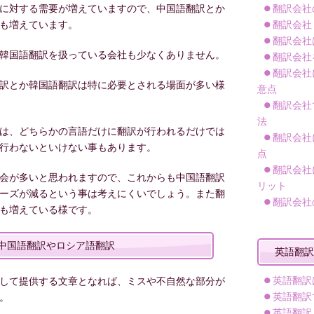
に対する需要が増えていますので、中国語翻訳とか
翻訳会社
も増えています。
翻訳会社
翻訳会社
韓国語翻訳を扱っている会社も少なくありません。
翻訳会社
翻訳会社
訳とか韓国語翻訳は特に必要とされる場面が多い様
意点
翻訳会社
法
は、どちらかの言語だけに翻訳が行われるだけでは
翻訳会社
行わないといけない事もあります。
点
翻訳会社
会が多いと思われますので、これからも中国語翻訳
リット
ーズが減るという事は考えにくいでしょう。また翻
翻訳会社
も増えている様です。
中国語翻訳やロシア語翻訳
英語翻訳
英語翻訳
して提供する文章となれば、ミスや不自然な部分が
英語翻訳
。
英語翻訳