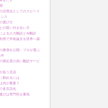
果をだす
期
の活用法としてのスピード
ランス
の選び方
との賢い付き合い方
による人力翻訳とAI翻訳
利用で学術論文を世界へ届
の裏側を公開：プロが選ぶ
条件
の満足度の高い翻訳サービ
が扱う言語
に勤めるには
は何が重要？
で多言語化
選びは専門性を重視