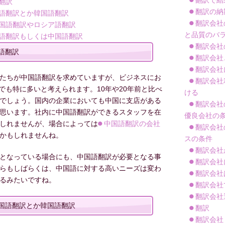
翻訳で結
翻訳
翻訳の納
語翻訳とか韓国語翻訳
翻訳会社
国語翻訳やロシア語翻訳
と品質のバ
語翻訳もしくは中国語翻訳
翻訳会社
語翻訳
翻訳会社
翻訳会社
たちが中国語翻訳を求めていますが、ビジネスにお
翻訳会社
でも特に多いと考えられます。10年や20年前と比べ
ける
でしょう。国内の企業においても中国に支店がある
翻訳会社
思います。社内に中国語翻訳ができるスタッフを在
優良会社の
しれませんが、場合によっては
中国語翻訳の会社
翻訳会社
かもしれませんね。
スの条件
翻訳会社
となっている場合にも、中国語翻訳が必要となる事
翻訳会社
らもしばらくは、中国語に対する高いニーズは変わ
翻訳会社
るみたいですね。
翻訳会社
翻訳会社
国語翻訳とか韓国語翻訳
翻訳
翻訳会社